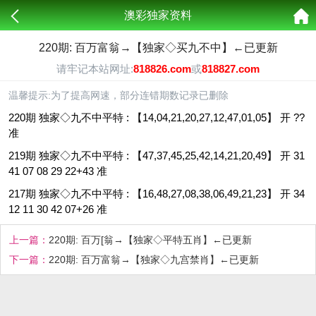
澳彩独家资料
220期: 百万富翁→【独家◇买九不中】←已更新
请牢记本站网址:
818826.com
或
818827.com
温馨提示:为了提高网速，部分连错期数记录已删除
220期 独家◇九不中平特 : 【14,04,21,20,27,12,47,01,05】 开 ??
准
219期 独家◇九不中平特 : 【47,37,45,25,42,14,21,20,49】 开 31
41 07 08 29 22+43 准
217期 独家◇九不中平特 : 【16,48,27,08,38,06,49,21,23】 开 34
12 11 30 42 07+26 准
上一篇：
220期: 百万[翁→【独家◇平特五肖】←已更新
下一篇：
220期: 百万富翁→【独家◇九宫禁肖】←已更新