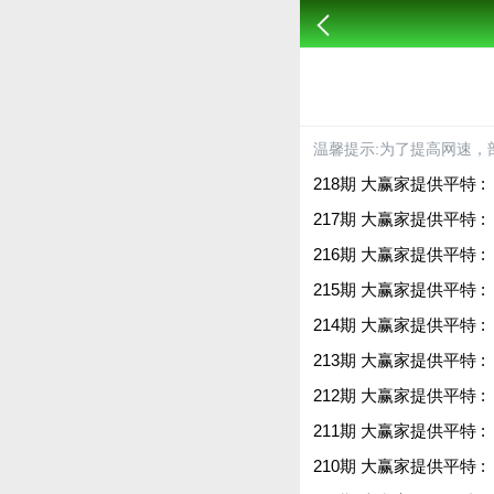
温馨提示:为了提高网速，
218期 大赢家提供平特 :
217期 大赢家提供平特 :
216期 大赢家提供平特 :
215期 大赢家提供平特 :
214期 大赢家提供平特 :
213期 大赢家提供平特 :
212期 大赢家提供平特 :
211期 大赢家提供平特 
210期 大赢家提供平特 :