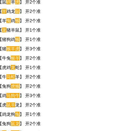
【鼠
鸡
羊
虎
】 开2个准
【
羊
鸡龙
鼠
】 开2个准
【羊
兔
鸡
猴
】 开2个准
【
龙
猪羊鼠】 开1个准
:【猪狗鸡
猴
】 开1个准
【猪
猴
羊
虎
】 开3个准
:【牛兔
猴
羊
】 开2个准
:【虎鸡
龙
蛇】 开1个准
【牛
马
蛇
羊】 开2个准
:【兔狗
虎
猴
】 开2个准
【鸡
马
狗
牛
】 开3个准
【虎
鼠
羊
龙】 开2个准
:【鸡龙狗
兔
】 开1个准
:【兔狗
鼠
龙
】 开2个准