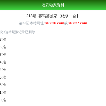
澳彩独家资料
218期: 赛玛荟独家【绝杀一合】
请牢记本站网址:
818826.com
或
818827.com
部分连错期数记录已删除
? 准
6 准
7 准
4 准
4 准
5 准
6 准
1 准
9 准