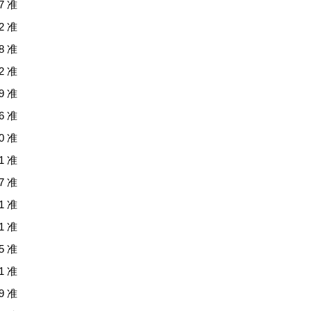
7 准
2 准
8 准
2 准
9 准
6 准
0 准
1 准
7 准
1 准
1 准
5 准
1 准
9 准