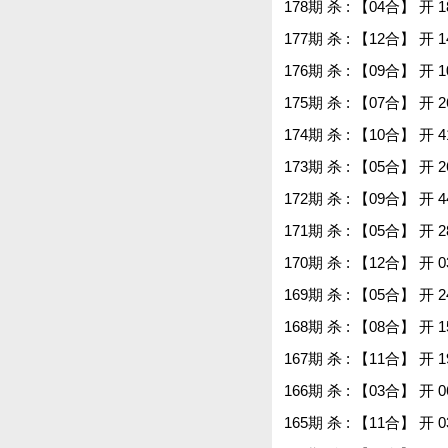
178期 杀 : 【04合】 开 1
177期 杀 : 【12合】 开 1
176期 杀 : 【09合】 开 1
175期 杀 : 【07合】 开 2
174期 杀 : 【10合】 开 4
173期 杀 : 【05合】 开 2
172期 杀 : 【09合】 开 4
171期 杀 : 【05合】 开 2
170期 杀 : 【12合】 开 0
169期 杀 : 【05合】 开 2
168期 杀 : 【08合】 开 1
167期 杀 : 【11合】 开 1
166期 杀 : 【03合】 开 0
165期 杀 : 【11合】 开 0