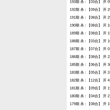
193期 杀 : 【03合】 开 0
192期 杀 : 【09合】 开 2
191期 杀 : 【08合】 开 2
190期 杀 : 【08合】 开 1
189期 杀 : 【08合】 开 1
188期 杀 : 【03合】 开 1
187期 杀 : 【07合】 开 0
186期 杀 : 【08合】 开 2
185期 杀 : 【06合】 开 3
183期 杀 : 【05合】 开 2
182期 杀 : 【12合】 开 4
181期 杀 : 【09合】 开 1
180期 杀 : 【04合】 开 2
179期 杀 : 【08合】 开 1