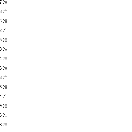
7 准
8 准
3 准
2 准
5 准
3 准
4 准
3 准
3 准
6 准
4 准
9 准
6 准
8 准