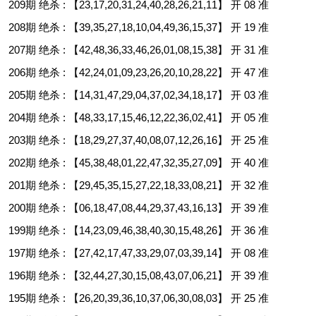
209期 绝杀 : 【23,17,20,31,24,40,28,26,21,11】 开 08 准
208期 绝杀 : 【39,35,27,18,10,04,49,36,15,37】 开 19 准
207期 绝杀 : 【42,48,36,33,46,26,01,08,15,38】 开 31 准
206期 绝杀 : 【42,24,01,09,23,26,20,10,28,22】 开 47 准
205期 绝杀 : 【14,31,47,29,04,37,02,34,18,17】 开 03 准
204期 绝杀 : 【48,33,17,15,46,12,22,36,02,41】 开 05 准
203期 绝杀 : 【18,29,27,37,40,08,07,12,26,16】 开 25 准
202期 绝杀 : 【45,38,48,01,22,47,32,35,27,09】 开 40 准
201期 绝杀 : 【29,45,35,15,27,22,18,33,08,21】 开 32 准
200期 绝杀 : 【06,18,47,08,44,29,37,43,16,13】 开 39 准
199期 绝杀 : 【14,23,09,46,38,40,30,15,48,26】 开 36 准
197期 绝杀 : 【27,42,17,47,33,29,07,03,39,14】 开 08 准
196期 绝杀 : 【32,44,27,30,15,08,43,07,06,21】 开 39 准
195期 绝杀 : 【26,20,39,36,10,37,06,30,08,03】 开 25 准