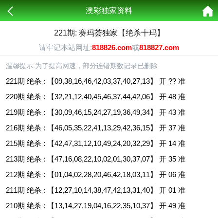
澳彩独家资料
221期: 赛玛荟独家【绝杀十玛】
请牢记本站网址:
818826.com
或
818827.com
温馨提示:为了提高网速，部分连错期数记录已删除
221期 绝杀 : 【09,38,16,46,42,03,37,40,27,13】 开 ?? 准
220期 绝杀 : 【32,21,12,40,45,46,37,44,42,06】 开 48 准
219期 绝杀 : 【30,09,46,15,24,27,19,36,49,34】 开 43 准
216期 绝杀 : 【46,05,35,22,41,13,29,42,36,15】 开 37 准
215期 绝杀 : 【42,47,31,12,10,49,24,20,32,29】 开 14 准
213期 绝杀 : 【47,16,08,22,10,02,01,30,37,07】 开 35 准
212期 绝杀 : 【01,04,02,28,20,46,42,18,03,11】 开 06 准
211期 绝杀 : 【12,27,10,14,38,47,42,13,31,40】 开 01 准
210期 绝杀 : 【13,14,27,19,04,16,22,35,10,37】 开 49 准