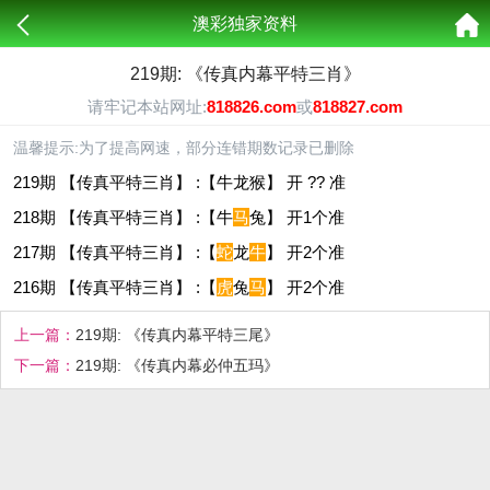
澳彩独家资料
219期: 《传真内幕平特三肖》
请牢记本站网址:
818826.com
或
818827.com
温馨提示:为了提高网速，部分连错期数记录已删除
219期 【传真平特三肖】 :【牛龙猴】 开 ?? 准
218期 【传真平特三肖】 :【牛
马
兔】 开1个准
217期 【传真平特三肖】 :【
蛇
龙
牛
】 开2个准
216期 【传真平特三肖】 :【
虎
兔
马
】 开2个准
上一篇：
219期: 《传真内幕平特三尾》
下一篇：
219期: 《传真内幕必仲五玛》